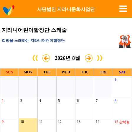
사단법인 지라니문화사업단
지라니어린이합창단 스케줄
희망을 노래하는 지라니어린이합창단
2026년 8월
SUN
MON
TUE
WED
THU
FRI
SAT
1
2
3
4
5
6
7
8
9
10
11
12
13
14
15
광복절