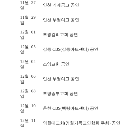
11월
27
인천 기계공고 공연
일
11월
29
인천 부평여고 공연
일
12월
01
부광감리교회 공연
일
12월
03
강릉 CBS(강릉아트센터) 공연
일
12월
04
조양교회 공연
일
12월
06
인천 부평여고 공연
일
12월
08
부평중부교회 공연
일
12월
10
춘천 CBS(백령아트센터) 공연
일
12월
11
영월대교회(영월기독교연합회 주최) 공연
일