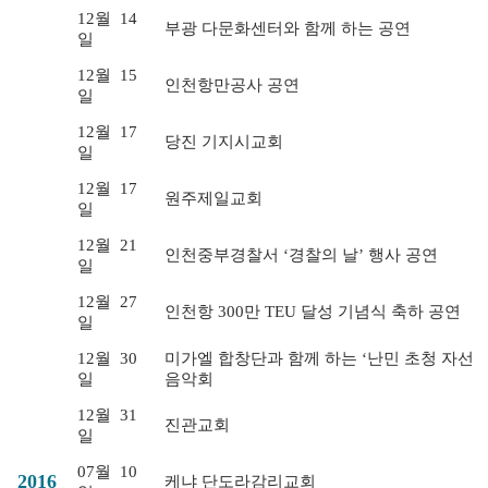
12월
14
부광 다문화센터와 함께 하는 공연
일
12월
15
인천항만공사 공연
일
12월
17
당진 기지시교회
일
12월
17
원주제일교회
일
12월
21
인천중부경찰서 ‘경찰의 날’ 행사 공연
일
12월
27
인천항 300만 TEU 달성 기념식 축하 공연
일
12월
30
미가엘 합창단과 함께 하는 ‘난민 초청 자선
일
음악회
12월
31
진관교회
일
07월
10
2016
케냐 단도라감리교회