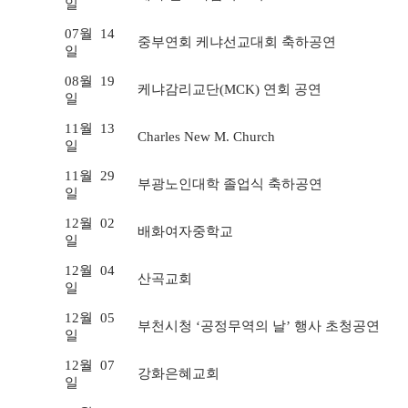
일
07월
14
중부연회 케냐선교대회 축하공연
일
08월
19
케냐감리교단(MCK) 연회 공연
일
11월
13
Charles New M. Church
일
11월
29
부광노인대학 졸업식 축하공연
일
12월
02
배화여자중학교
일
12월
04
산곡교회
일
12월
05
부천시청 ‘공정무역의 날’ 행사 초청공연
일
12월
07
강화은혜교회
일