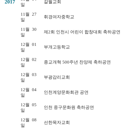
2017
갈월교회
일
11월
27
휘경여자중학교
일
11월
30
제2회 인천시 어린이 합창대회 축하공연
일
12월
01
부개고등학교
일
12월
02
종교개혁 500주년 찬양제 축하공연
일
12월
03
부광감리교회
일
12월
04
인천계양문화회관 공연
일
12월
05
인천 중구문화원 축하공연
일
12월
08
선한목자교회
일