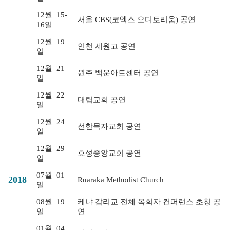
12월
15-
서울 CBS(코엑스 오디토리움) 공연
16일
12월
19
인천 세원고 공연
일
12월
21
원주 백운아트센터 공연
일
12월
22
대림교회 공연
일
12월
24
선한목자교회 공연
일
12월
29
효성중앙교회 공연
일
07월
01
2018
Ruaraka Methodist Church
일
08월
19
케냐 감리교 전체 목회자 컨퍼런스 초청 공
일
연
01월
04