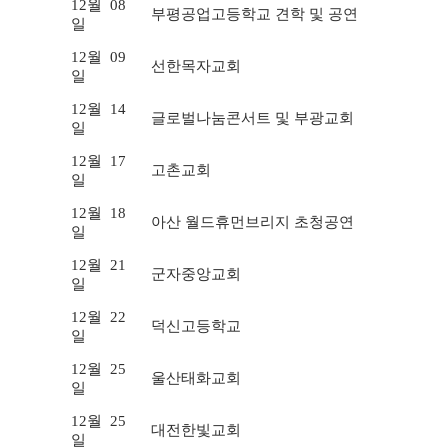
12월
08
부평공업고등학교 견학 및 공연
일
12월
09
선한목자교회
일
12월
14
글로벌나눔콘서트 및 부광교회
일
12월
17
고촌교회
일
12월
18
아산 월드휴먼브리지 초청공연
일
12월
21
군자중앙교회
일
12월
22
덕신고등학교
일
12월
25
울산태화교회
일
12월
25
대전한빛교회
일