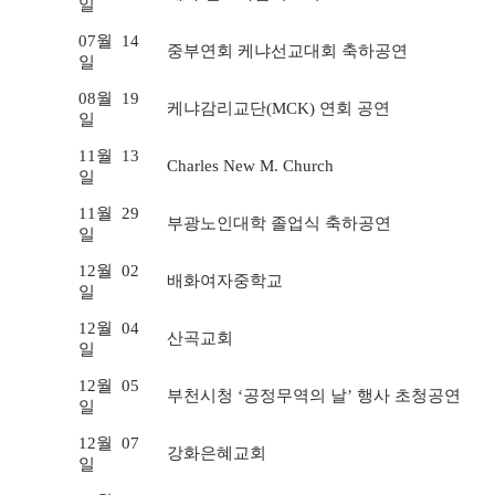
일
07월
14
중부연회 케냐선교대회 축하공연
일
08월
19
케냐감리교단(MCK) 연회 공연
일
11월
13
Charles New M. Church
일
11월
29
부광노인대학 졸업식 축하공연
일
12월
02
배화여자중학교
일
12월
04
산곡교회
일
12월
05
부천시청 ‘공정무역의 날’ 행사 초청공연
일
12월
07
강화은혜교회
일