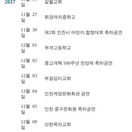
2017
갈월교회
일
11월
27
휘경여자중학교
일
11월
30
제2회 인천시 어린이 합창대회 축하공연
일
12월
01
부개고등학교
일
12월
02
종교개혁 500주년 찬양제 축하공연
일
12월
03
부광감리교회
일
12월
04
인천계양문화회관 공연
일
12월
05
인천 중구문화원 축하공연
일
12월
08
선한목자교회
일