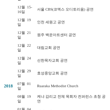
12월
15-
서울 CBS(코엑스 오디토리움) 공연
16일
12월
19
인천 세원고 공연
일
12월
21
원주 백운아트센터 공연
일
12월
22
대림교회 공연
일
12월
24
선한목자교회 공연
일
12월
29
효성중앙교회 공연
일
07월
01
2018
Ruaraka Methodist Church
일
08월
19
케냐 감리교 전체 목회자 컨퍼런스 초청 공
일
연
01월
04