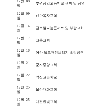
12월
08
부평공업고등학교 견학 및 공연
일
12월
09
선한목자교회
일
12월
14
글로벌나눔콘서트 및 부광교회
일
12월
17
고촌교회
일
12월
18
아산 월드휴먼브리지 초청공연
일
12월
21
군자중앙교회
일
12월
22
덕신고등학교
일
12월
25
울산태화교회
일
12월
25
대전한빛교회
일