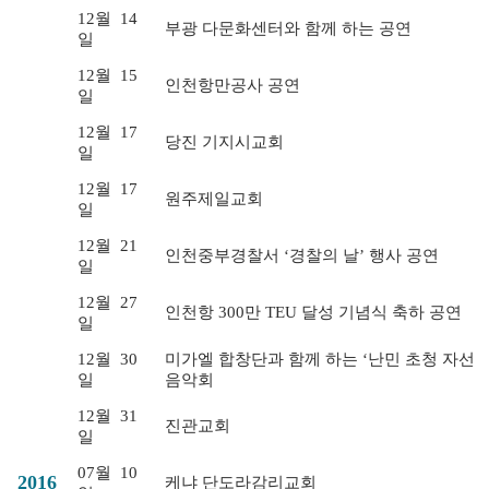
12월
14
부광 다문화센터와 함께 하는 공연
일
12월
15
인천항만공사 공연
일
12월
17
당진 기지시교회
일
12월
17
원주제일교회
일
12월
21
인천중부경찰서 ‘경찰의 날’ 행사 공연
일
12월
27
인천항 300만 TEU 달성 기념식 축하 공연
일
12월
30
미가엘 합창단과 함께 하는 ‘난민 초청 자선
일
음악회
12월
31
진관교회
일
07월
10
2016
케냐 단도라감리교회