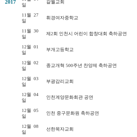
2017
갈월교회
일
11월
27
휘경여자중학교
일
11월
30
제2회 인천시 어린이 합창대회 축하공연
일
12월
01
부개고등학교
일
12월
02
종교개혁 500주년 찬양제 축하공연
일
12월
03
부광감리교회
일
12월
04
인천계양문화회관 공연
일
12월
05
인천 중구문화원 축하공연
일
12월
08
선한목자교회
일