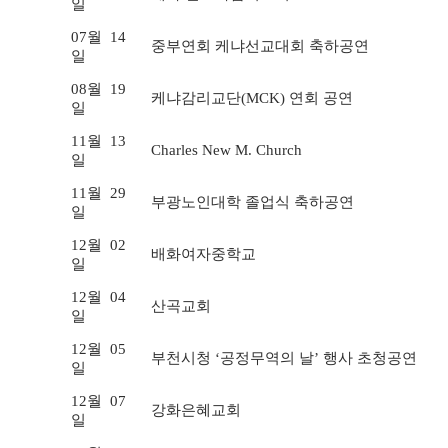
일
07월
14
중부연회 케냐선교대회 축하공연
일
08월
19
케냐감리교단(MCK) 연회 공연
일
11월
13
Charles New M. Church
일
11월
29
부광노인대학 졸업식 축하공연
일
12월
02
배화여자중학교
일
12월
04
산곡교회
일
12월
05
부천시청 ‘공정무역의 날’ 행사 초청공연
일
12월
07
강화은혜교회
일