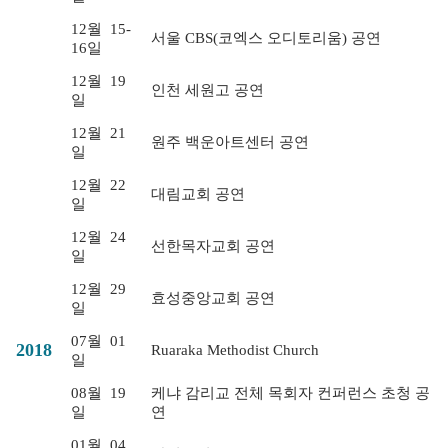
12월
15-
서울 CBS(코엑스 오디토리움) 공연
16일
12월
19
인천 세원고 공연
일
12월
21
원주 백운아트센터 공연
일
12월
22
대림교회 공연
일
12월
24
선한목자교회 공연
일
12월
29
효성중앙교회 공연
일
07월
01
2018
Ruaraka Methodist Church
일
08월
19
케냐 감리교 전체 목회자 컨퍼런스 초청 공
일
연
01월
04