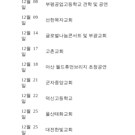
12월
08
부평공업고등학교 견학 및 공연
일
12월
09
선한목자교회
일
12월
14
글로벌나눔콘서트 및 부광교회
일
12월
17
고촌교회
일
12월
18
아산 월드휴먼브리지 초청공연
일
12월
21
군자중앙교회
일
12월
22
덕신고등학교
일
12월
25
울산태화교회
일
12월
25
대전한빛교회
일