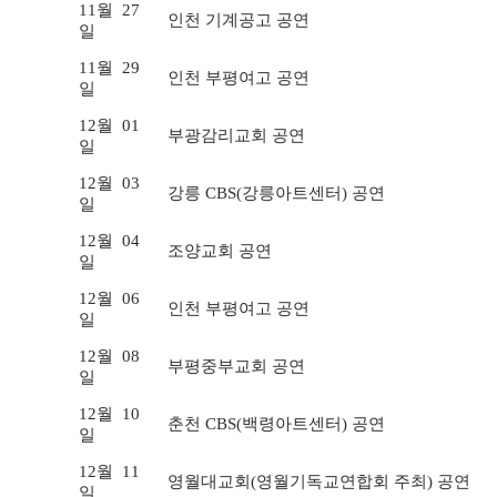
11월
27
인천 기계공고 공연
일
11월
29
인천 부평여고 공연
일
12월
01
부광감리교회 공연
일
12월
03
강릉 CBS(강릉아트센터) 공연
일
12월
04
조양교회 공연
일
12월
06
인천 부평여고 공연
일
12월
08
부평중부교회 공연
일
12월
10
춘천 CBS(백령아트센터) 공연
일
12월
11
영월대교회(영월기독교연합회 주최) 공연
일