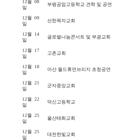
12월
08
부평공업고등학교 견학 및 공연
일
12월
09
선한목자교회
일
12월
14
글로벌나눔콘서트 및 부광교회
일
12월
17
고촌교회
일
12월
18
아산 월드휴먼브리지 초청공연
일
12월
21
군자중앙교회
일
12월
22
덕신고등학교
일
12월
25
울산태화교회
일
12월
25
대전한빛교회
일