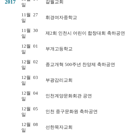
2017
갈월교회
일
11월
27
휘경여자중학교
일
11월
30
제2회 인천시 어린이 합창대회 축하공연
일
12월
01
부개고등학교
일
12월
02
종교개혁 500주년 찬양제 축하공연
일
12월
03
부광감리교회
일
12월
04
인천계양문화회관 공연
일
12월
05
인천 중구문화원 축하공연
일
12월
08
선한목자교회
일