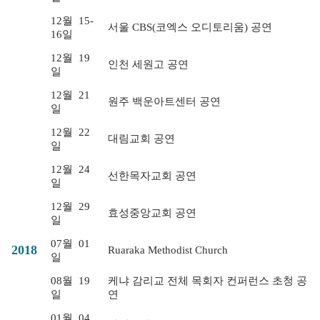
12월
15-
서울 CBS(코엑스 오디토리움) 공연
16일
12월
19
인천 세원고 공연
일
12월
21
원주 백운아트센터 공연
일
12월
22
대림교회 공연
일
12월
24
선한목자교회 공연
일
12월
29
효성중앙교회 공연
일
07월
01
2018
Ruaraka Methodist Church
일
08월
19
케냐 감리교 전체 목회자 컨퍼런스 초청 공
일
연
01월
04