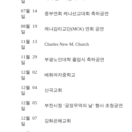
일
07월
14
중부연회 케냐선교대회 축하공연
일
08월
19
케냐감리교단(MCK) 연회 공연
일
11월
13
Charles New M. Church
일
11월
29
부광노인대학 졸업식 축하공연
일
12월
02
배화여자중학교
일
12월
04
산곡교회
일
12월
05
부천시청 ‘공정무역의 날’ 행사 초청공연
일
12월
07
강화은혜교회
일