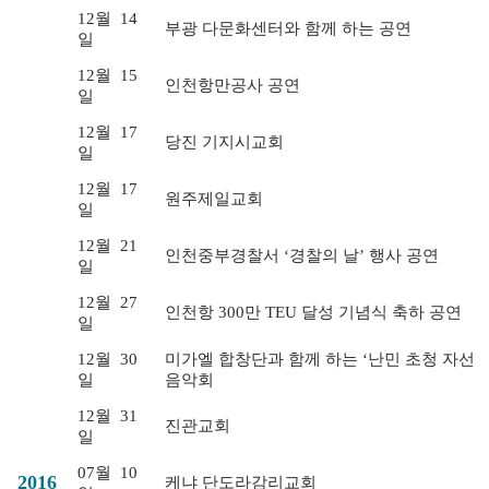
12월
14
부광 다문화센터와 함께 하는 공연
일
12월
15
인천항만공사 공연
일
12월
17
당진 기지시교회
일
12월
17
원주제일교회
일
12월
21
인천중부경찰서 ‘경찰의 날’ 행사 공연
일
12월
27
인천항 300만 TEU 달성 기념식 축하 공연
일
12월
30
미가엘 합창단과 함께 하는 ‘난민 초청 자선
일
음악회
12월
31
진관교회
일
07월
10
2016
케냐 단도라감리교회