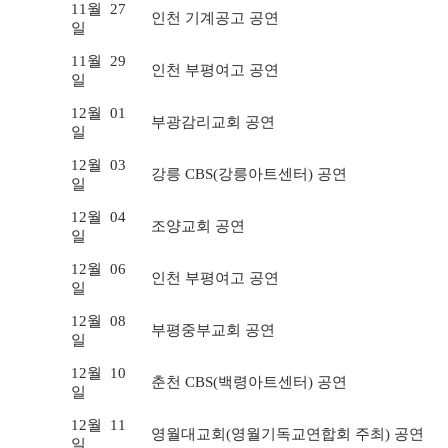
11월
27
인천 기계공고 공연
일
11월
29
인천 부평여고 공연
일
12월
01
부광감리교회 공연
일
12월
03
강릉 CBS(강릉아트센터) 공연
일
12월
04
조양교회 공연
일
12월
06
인천 부평여고 공연
일
12월
08
부평중부교회 공연
일
12월
10
춘천 CBS(백령아트센터) 공연
일
12월
11
영월대교회(영월기독교연합회 주최) 공연
일