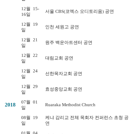
12월
15-
서울 CBS(코엑스 오디토리움) 공연
16일
12월
19
인천 세원고 공연
일
12월
21
원주 백운아트센터 공연
일
12월
22
대림교회 공연
일
12월
24
선한목자교회 공연
일
12월
29
효성중앙교회 공연
일
07월
01
2018
Ruaraka Methodist Church
일
08월
19
케냐 감리교 전체 목회자 컨퍼런스 초청 공
일
연
01월
04