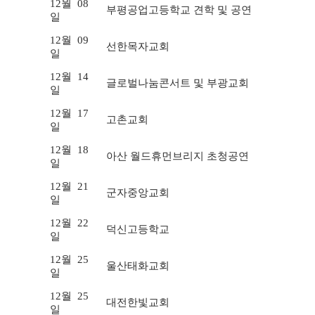
12월
08
부평공업고등학교 견학 및 공연
일
12월
09
선한목자교회
일
12월
14
글로벌나눔콘서트 및 부광교회
일
12월
17
고촌교회
일
12월
18
아산 월드휴먼브리지 초청공연
일
12월
21
군자중앙교회
일
12월
22
덕신고등학교
일
12월
25
울산태화교회
일
12월
25
대전한빛교회
일