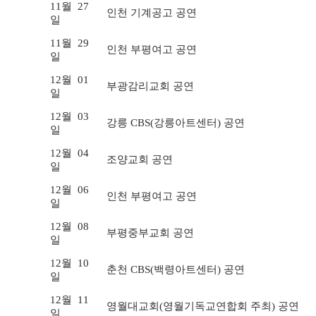
11월
27
인천 기계공고 공연
일
11월
29
인천 부평여고 공연
일
12월
01
부광감리교회 공연
일
12월
03
강릉 CBS(강릉아트센터) 공연
일
12월
04
조양교회 공연
일
12월
06
인천 부평여고 공연
일
12월
08
부평중부교회 공연
일
12월
10
춘천 CBS(백령아트센터) 공연
일
12월
11
영월대교회(영월기독교연합회 주최) 공연
일