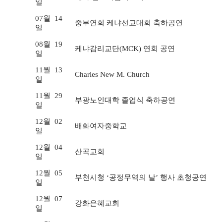
일
07월
14
중부연회 케냐선교대회 축하공연
일
08월
19
케냐감리교단(MCK) 연회 공연
일
11월
13
Charles New M. Church
일
11월
29
부광노인대학 졸업식 축하공연
일
12월
02
배화여자중학교
일
12월
04
산곡교회
일
12월
05
부천시청 ‘공정무역의 날’ 행사 초청공연
일
12월
07
강화은혜교회
일