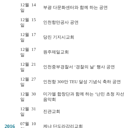
12월
14
부광 다문화센터와 함께 하는 공연
일
12월
15
인천항만공사 공연
일
12월
17
당진 기지시교회
일
12월
17
원주제일교회
일
12월
21
인천중부경찰서 ‘경찰의 날’ 행사 공연
일
12월
27
인천항 300만 TEU 달성 기념식 축하 공연
일
12월
30
미가엘 합창단과 함께 하는 ‘난민 초청 자선
일
음악회
12월
31
진관교회
일
07월
10
2016
케냐 단도라감리교회