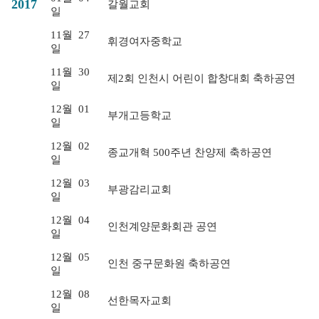
2017
갈월교회
일
11월
27
휘경여자중학교
일
11월
30
제2회 인천시 어린이 합창대회 축하공연
일
12월
01
부개고등학교
일
12월
02
종교개혁 500주년 찬양제 축하공연
일
12월
03
부광감리교회
일
12월
04
인천계양문화회관 공연
일
12월
05
인천 중구문화원 축하공연
일
12월
08
선한목자교회
일