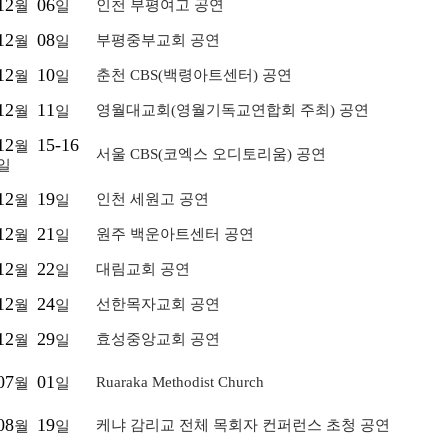
12
06
인천 부평여고 공연
월
일
12
08
부평중부교회 공연
월
일
12
10
춘천 CBS(백령아트센터) 공연
월
일
12
11
영월대교회(영월기독교연합회 주최) 공연
월
일
12
15-16
월
서울 CBS(코엑스 오디토리움) 공연
일
12
19
인천 세원고 공연
월
일
12
21
원주 백운아트센터 공연
월
일
12
22
대림교회 공연
월
일
12
24
선한목자교회 공연
월
일
12
29
효성중앙교회 공연
월
일
07
01
Ruaraka Methodist Church
월
일
08
19
케냐 감리교 전체 목회자 컨퍼런스 초청 공연
월
일