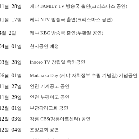
11
28
케냐 FAMILY TV 방송국 출연(크리스마스 공연)
월
일
11
17
케냐 NTV 방송국 출연(크리스마스 공연)
월
일
4
2
케냐 KBC 방송국 출연(부활절 공연)
월
일
04
01
현지공연 예정
월
일
03
28
Inooro TV 창립일 축하공연
월
일
06
01
Madaraka Day (케냐 자치정부 수립 기념일) 기념공연
월
일
11
27
인천 기계공고 공연
월
일
11
29
인천 부평여고 공연
월
일
12
01
부광감리교회 공연
월
일
12
03
강릉 CBS(강릉아트센터) 공연
월
일
12
04
조양교회 공연
월
일