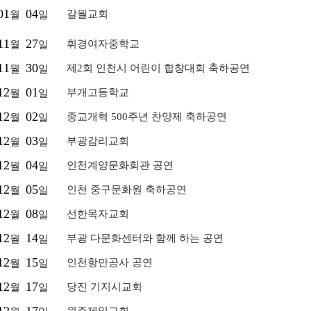
01
04
갈월교회
월
일
11
27
휘경여자중학교
월
일
11
30
제2회 인천시 어린이 합창대회 축하공연
월
일
12
01
부개고등학교
월
일
12
02
종교개혁 500주년 찬양제 축하공연
월
일
12
03
부광감리교회
월
일
12
04
인천계양문화회관 공연
월
일
12
05
인천 중구문화원 축하공연
월
일
12
08
선한목자교회
월
일
12
14
부광 다문화센터와 함께 하는 공연
월
일
12
15
인천항만공사 공연
월
일
12
17
당진 기지시교회
월
일