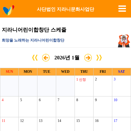
사단법인 지라니문화사업단
지라니어린이합창단 스케줄
희망을 노래하는 지라니어린이합창단
2026년 1월
SUN
MON
TUE
WED
THU
FRI
SAT
2
3
1
신정
4
5
6
7
8
9
10
11
12
13
14
15
16
17